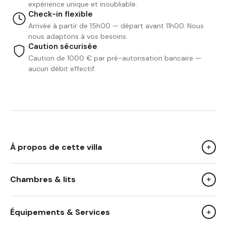
expérience unique et inoubliable.
Check-in flexible
Arrivée à partir de 15h00 — départ avant 11h00. Nous
nous adaptons à vos besoins.
Caution sécurisée
Caution de 1000 € par pré-autorisation bancaire —
aucun débit effectif.
+
À propos de cette villa
+
Chambres & lits
We Like
Son architecture de plain-pied : Conception pratique et
+
Équipements & Services
élégante qui facilite l'accès et la fluidité des espaces.
Ses baies vitrées et son design contemporain : Luminosité